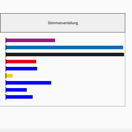
Stimmenverteilung
0
3
5
8
0
5
2
7
0