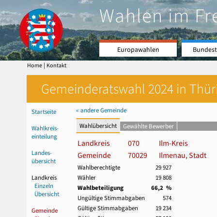
Wahlen im Fr
Europawahlen
Bundest
|
Home
Kontakt
Gemeinderatswahl 2024 in Thüri
« andere Gemeinde
Startseite
Wahlübersicht
Gewählte Bewerber
Wahlkreis-
einteilung
Landkreis
070
Ilm-Kreis
Landes-
Gemeinde
70029
Ilmenau, Stadt
übersicht
Wahlberechtigte
29 927
Landkreis
Wähler
19 808
Einzeln
Wahlbeteiligung
66,2 %
Übersicht
Ungültige Stimmabgaben
574
Gültige Stimmabgaben
19 234
Gemeinde