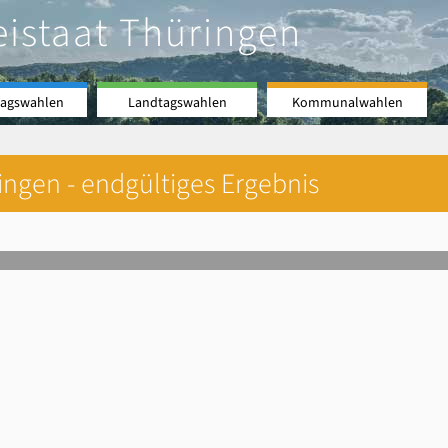
eistaat Thüringen
agswahlen
Landtagswahlen
Kommunalwahlen
ngen - endgültiges Ergebnis