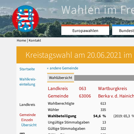
Wahlen im Fr
Europawahlen
Bundest
|
Home
Kontakt
Kreistagswahl am 20.06.2021 im 
« andere Gemeinde
Startseite
Wahlübersicht
Wahlkreis-
einteilung
Landkreis
063
Wartburgkreis
Gemeinde
63006
Berka v. d. Hainic
Wahlberechtigte
613
Landkreis
Wähler
335
Gemeinde
Wahlbeteiligung
54,6 %
(2019: 65,3 
Einzeln
Ungültige Stimmabgaben
13
Übersicht
Gültige Stimmabgaben
322