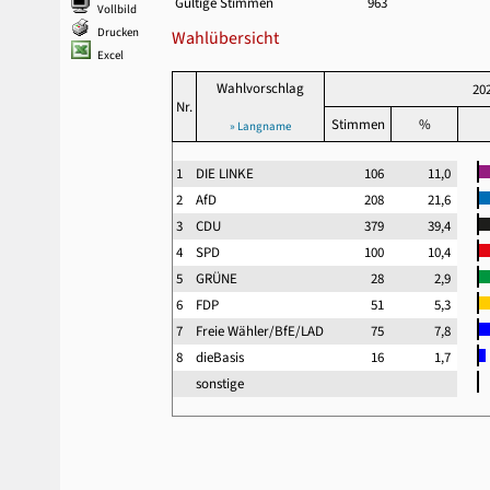
Gültige Stimmen
963
Vollbild
Drucken
Wahlübersicht
Excel
Wahlvorschlag
20
Nr.
Stimmen
%
» Langname
1
DIE LINKE
106
11,0
2
AfD
208
21,6
3
CDU
379
39,4
4
SPD
100
10,4
5
GRÜNE
28
2,9
6
FDP
51
5,3
7
Freie Wähler/BfE/LAD
75
7,8
8
dieBasis
16
1,7
sonstige