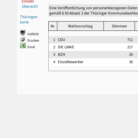
Einzeln
Übersicht
Eine Veröffentlichung von personenbezogenen Daten
gemäß § 50 Absatz 2 der Thüringer Kommunalwahlor
Thüringen-
karte
Nr.
Wahlvorschlag
Stimmen
Vollbild
1
CDU
711
Drucken
2
DIE LINKE
217
Excel
3
BZH
26
4
Einzelbewerber
36