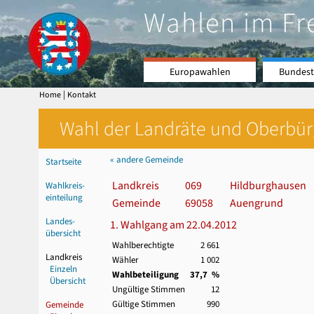
Wahlen im Fr
Europawahlen
Bundest
|
Home
Kontakt
Wahl der Landräte und Oberbürge
« andere Gemeinde
Startseite
Landkreis
069
Hildburghausen
Wahlkreis-
einteilung
Gemeinde
69058
Auengrund
Landes-
1. Wahlgang am 22.04.2012
übersicht
Wahlberechtigte
2 661
Landkreis
Wähler
1 002
Einzeln
Wahlbeteiligung
37,7 %
Übersicht
Ungültige Stimmen
12
Gültige Stimmen
990
Gemeinde