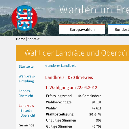
Wahlen im Fr
Europawahlen
Bundest
|
Home
Kontakt
Wahl der Landräte und Oberbürge
« anderer Landkreis
Startseite
Wahlkreis-
Landkreis 070 Ilm-Kreis
einteilung
1. Wahlgang am 22.04.2012
Landes-
übersicht
Erfassungsstand
44 Gemeinde/n
Wahlberechtigte
94 131
Landkreis
Wähler
47 611
Einzeln
Wahlbeteiligung
50,6 %
Übersicht
Ungültige Stimmen
902
Gemeinde
Gültige Stimmen
46 709