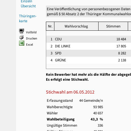
Einzeln
Übersicht
Eine Veröffentlichung von personenbezogenen Daten
gemäß § 50 Absatz 2 der Thüringer Kommunalwahlor
Thüringen-
karte
Nr.
Wahlvorschlag
Stimmen
Vollbild
Drucken
1
CDU
18 484
Excel
2
DIE LINKE
17 805
3
SPD
8 282
4
GRÜNE
2 138
Kein Bewerber hat mehr als die Hälfte der abgege
Es erfolgt eine Stichwahl.
Stichwahl am 06.05.2012
Erfassungsstand
44 Gemeinde/n
Wahlberechtigte
93 985
Wähler
40 657
Wahlbeteiligung
43,3 %
Ungültige Stimmen
336