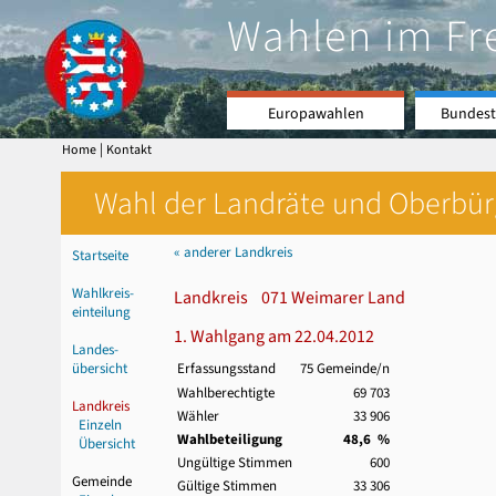
Wahlen im Fr
Europawahlen
Bundest
|
Home
Kontakt
Wahl der Landräte und Oberbürge
« anderer Landkreis
Startseite
Wahlkreis-
Landkreis 071 Weimarer Land
einteilung
1. Wahlgang am 22.04.2012
Landes-
übersicht
Erfassungsstand
75 Gemeinde/n
Wahlberechtigte
69 703
Landkreis
Wähler
33 906
Einzeln
Wahlbeteiligung
48,6 %
Übersicht
Ungültige Stimmen
600
Gemeinde
Gültige Stimmen
33 306