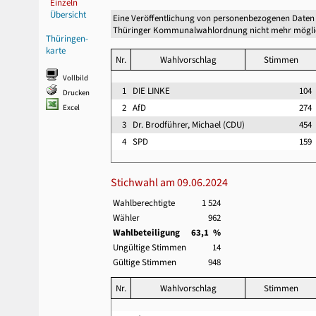
Einzeln
Übersicht
Eine Veröffentlichung von personenbezogenen Daten 
Thüringer Kommunalwahlordnung nicht mehr mögli
Thüringen-
karte
Nr.
Wahlvorschlag
Stimmen
Vollbild
1
DIE LINKE
104
Drucken
2
AfD
274
Excel
3
Dr. Brodführer, Michael (CDU)
454
4
SPD
159
Stichwahl am 09.06.2024
Wahlberechtigte
1 524
Wähler
962
Wahlbeteiligung
63,1 %
Ungültige Stimmen
14
Gültige Stimmen
948
Nr.
Wahlvorschlag
Stimmen