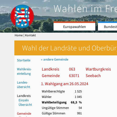
Wahlen im Fr
Europawahlen
Bundest
|
Home
Kontakt
Wahl der Landräte und Oberbürge
« andere Gemeinde
Startseite
Landkreis
063
Wartburgkreis
Wahlkreis-
einteilung
Gemeinde
63071
Seebach
Landes-
1. Wahlgang am 26.05.2024
übersicht
Wahlberechtigte
1 525
Landkreis
Wähler
1 045
Einzeln
Wahlbeteiligung
68,5 %
Übersicht
Ungültige Stimmen
54
Gültige Stimmen
991
Gemeinde