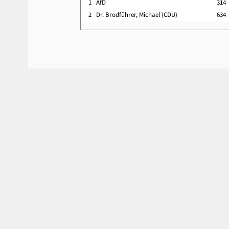
1
AfD
314
2
Dr. Brodführer, Michael (CDU)
634