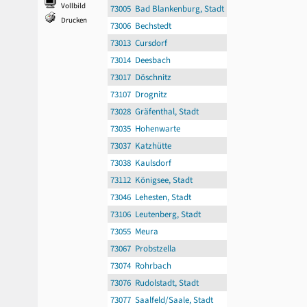
Vollbild
73005 Bad Blankenburg, Stadt
Drucken
73006 Bechstedt
73013 Cursdorf
73014 Deesbach
73017 Döschnitz
73107 Drognitz
73028 Gräfenthal, Stadt
73035 Hohenwarte
73037 Katzhütte
73038 Kaulsdorf
73112 Königsee, Stadt
73046 Lehesten, Stadt
73106 Leutenberg, Stadt
73055 Meura
73067 Probstzella
73074 Rohrbach
73076 Rudolstadt, Stadt
73077 Saalfeld/Saale, Stadt