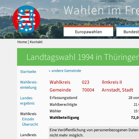
Wahlen im Fr
Europawahlen
Bundest
|
Home
Kontakt
Landtagswahl 1994 in Thüringen
« andere Gemeinde
Startseite
Wahlkreis
023
Ilmkreis II
Wahlkreis-
einteilung
Gemeinde
70004
Arnstadt, Stadt
Erfassungsstand
28 von
Landes-
ergebnis
Wahlberechtigte
21 
Wähler
15 
Wahlkreis
Wahlbeteiligung
72,
Einzeln
Übersicht
Eine Veröffentlichung von personenbezogenen Daten
Landkreis
nicht mehr möglich.