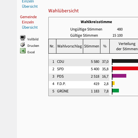
Einzeln
Übersicht
Wahlübersicht
Gemeinde
Wahlkreisstimme
Einzeln
Übersicht
Ungültige Stimmen
480
Gültige Stimmen
15 100
Vollbild
Verteilung
Drucken
Nr.
Wahlvorschlag
Stimmen
%
der Stimmen
Excel
1
CDU
5 580
37,0
2
SPD
5 400
35,8
3
PDS
2 518
16,7
4
F.D.P.
419
2,8
5
GRÜNE
1 183
7,8