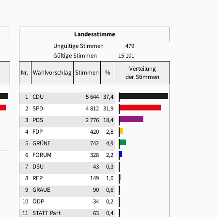
Landesstimme
Ungültige Stimmen
479
Gültige Stimmen
15 101
Verteilung
Nr.
Wahlvorschlag
Stimmen
%
der Stimmen
1
CDU
5 644
37,4
2
SPD
4 812
31,9
3
PDS
2 776
18,4
4
FDP
420
2,8
5
GRÜNE
742
4,9
6
FORUM
328
2,2
7
DSU
43
0,3
8
REP
149
1,0
9
GRAUE
90
0,6
10
ÖDP
34
0,2
11
STATT Part
63
0,4