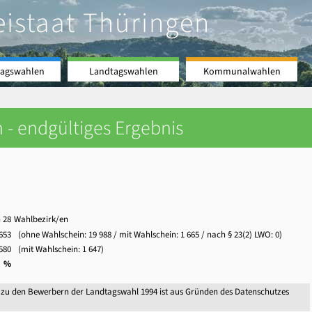
eistaat Thüringen
agswahlen
Landtagswahlen
Kommunalwahlen
 - endgültiges Ergebnis
 28
Wahlbezirk/en
653
(ohne Wahlschein:
19 988
/ mit Wahlschein:
1 665
/ nach § 23(2) LWO: 0)
580
(mit Wahlschein:
1 647
)
0 %
 zu den Bewerbern der Landtagswahl 1994 ist aus Gründen des Datenschutzes