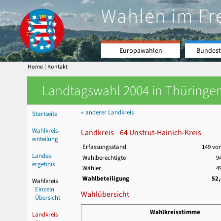
Wahlen im Fr
Europawahlen
Bundest
|
Home
Kontakt
Landtagswahl 2004 in Thüringen
« anderer Landkreis
Startseite
Wahlkreis-
Landkreis 64 Unstrut-Hainich-Kreis
einteilung
Erfassungsstand
149 vo
Landes-
Wahlberechtigte
9
ergebnis
Wähler
4
Wahlbeteiligung
52
Wahlkreis
Einzeln
Wahlübersicht
Übersicht
Wahlkreisstimme
Landkreis