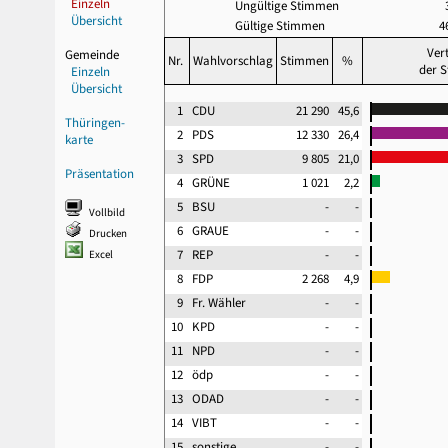
Einzeln
Ungültige Stimmen
Übersicht
Gültige Stimmen
4
Ver
Gemeinde
Nr.
Wahlvorschlag
Stimmen
%
der 
Einzeln
Übersicht
1
CDU
21 290
45,6
Thüringen-
2
PDS
12 330
26,4
karte
3
SPD
9 805
21,0
Präsentation
4
GRÜNE
1 021
2,2
5
BSU
-
-
Vollbild
6
GRAUE
-
-
Drucken
7
REP
-
-
Excel
8
FDP
2 268
4,9
9
Fr. Wähler
-
-
10
KPD
-
-
11
NPD
-
-
12
ödp
-
-
13
ODAD
-
-
14
VIBT
-
-
15
sonstige
-
-