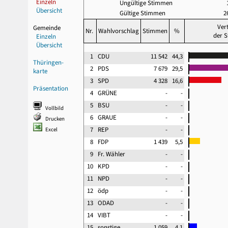
Einzeln
Ungültige Stimmen
Übersicht
Gültige Stimmen
2
Ver
Gemeinde
Nr.
Wahlvorschlag
Stimmen
%
der 
Einzeln
Übersicht
1
CDU
11 542
44,3
Thüringen-
2
PDS
7 679
29,5
karte
3
SPD
4 328
16,6
Präsentation
4
GRÜNE
-
-
5
BSU
-
-
Vollbild
6
GRAUE
-
-
Drucken
7
REP
-
-
Excel
8
FDP
1 439
5,5
9
Fr. Wähler
-
-
10
KPD
-
-
11
NPD
-
-
12
ödp
-
-
13
ODAD
-
-
14
VIBT
-
-
15
sonstige
1 059
4,1