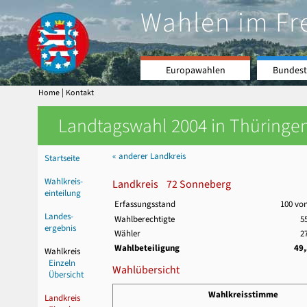
Wahlen im Fr
Europawahlen
Bundest
|
Home
Kontakt
Landtagswahl 2004 in Thüringen
« anderer Landkreis
Startseite
Wahlkreis-
Landkreis 72 Sonneberg
einteilung
Erfassungsstand
100 vo
Landes-
Wahlberechtigte
5
ergebnis
Wähler
2
Wahlbeteiligung
49
Wahlkreis
Einzeln
Wahlübersicht
Übersicht
Wahlkreisstimme
Landkreis