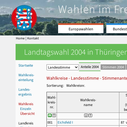
Wahlen im Fr
Europawahlen
Bundest
|
Home
Kontakt
Landtagswahl 2004 in Thüringen
Startseite
Anteile 2004
Stimmen 2004
Wahlkreis-
Wahlkreise - Landesstimme - Stimmenante
einteilung
Sortierung: Wahlkreisnr.
Landes-
ergebnis
Wahl-
Wahlkreis-
kreis-
Wahlkreis
name
(
nr.
Einzeln
be
Übersicht
001
Eichsfeld I
87 
Landkreis