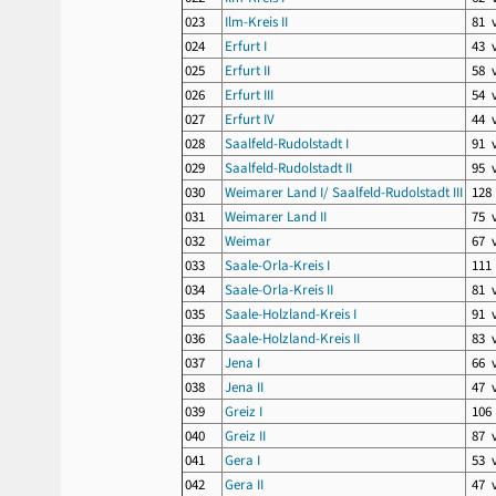
023
Ilm-Kreis II
81 
024
Erfurt I
43 
025
Erfurt II
58 
026
Erfurt III
54 
027
Erfurt IV
44 
028
Saalfeld-Rudolstadt I
91 
029
Saalfeld-Rudolstadt II
95 
030
Weimarer Land I/ Saalfeld-Rudolstadt III
128
031
Weimarer Land II
75 
032
Weimar
67 
033
Saale-Orla-Kreis I
111
034
Saale-Orla-Kreis II
81 
035
Saale-Holzland-Kreis I
91 
036
Saale-Holzland-Kreis II
83 
037
Jena I
66 
038
Jena II
47 
039
Greiz I
106
040
Greiz II
87 
041
Gera I
53 
042
Gera II
47 