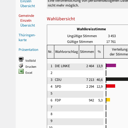
Eine Veröffentlichung von personenbezogenen Date
Einzeln
nicht mehr möglich.
Übersicht
Gemeinde
Wahlübersicht
Einzeln
Übersicht
Wahlkreisstimme
Thüringen-
Ungültige Stimmen
3 453
karte
Gültige Stimmen
17 761
Verteilung
Präsentation
Nr.
Wahlvorschlag
Stimmen
%
der Stimme
Vollbild
1
DIE LINKE
2 464
13,9
Drucken
2
Excel
3
CDU
7 213
40,6
4
SPD
2 294
12,9
5
6
FDP
942
5,3
7
8
9
10