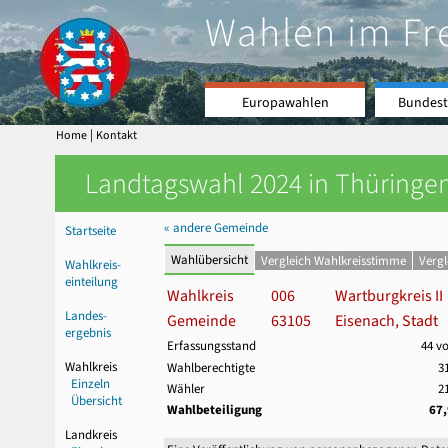
Wahlen im Fr
Europawahlen
Bundest
|
Home
Kontakt
Landtagswahl 2024 in Thüringen
« andere Gemeinde
Startseite
Wahlübersicht
Vergleich Wahlkreisstimme
Verg
Wahlkreis-
einteilung
Wahlkreis
006
Wartburgkreis II
Landes-
Gemeinde
63105
Eisenach, Stadt
ergebnis
Erfassungsstand
44 v
Wahlkreis
Wahlberechtigte
3
Einzeln
Wähler
2
Übersicht
Wahlbeteiligung
67
Landkreis