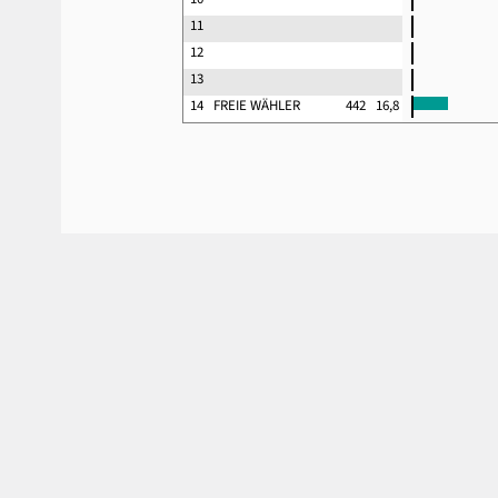
11
12
13
14
FREIE WÄHLER
442
16,8