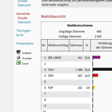
Eine Veröffentlichung von personenbezogenen Date
Einzeln
nicht mehr möglich.
Übersicht
Gemeinde
Wahlübersicht
Einzeln
Übersicht
Wahlkreisstimme
Thüringen-
Ungültige Stimmen
606
karte
Gültige Stimmen
2 630
Verteilung
Präsentation
Nr.
Wahlvorschlag
Stimmen
%
der Stimme
Vollbild
1
DIE LINKE
411
15,6
Drucken
2
Excel
3
CDU
1 388
52,8
4
SPD
287
10,9
5
6
FDP
102
3,9
7
8
9
10