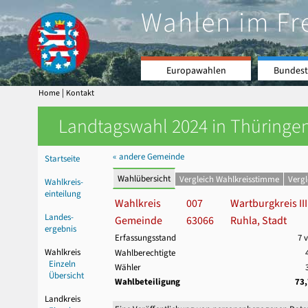
Wahlen im Fr
Europawahlen
Bundest
|
Home
Kontakt
Landtagswahl 2024 in Thüringen
« andere Gemeinde
Startseite
Wahlübersicht
Vergleich Wahlkreisstimme
Verg
Wahlkreis-
einteilung
Wahlkreis
007
Wartburgkreis III
Landes-
Gemeinde
63066
Ruhla, Stadt
ergebnis
Erfassungsstand
7 
Wahlkreis
Wahlberechtigte
Einzeln
Wähler
Übersicht
Wahlbeteiligung
73
Landkreis