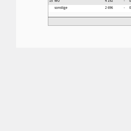
15
WU
4 192
-
0
sonstige
2 696
-
0