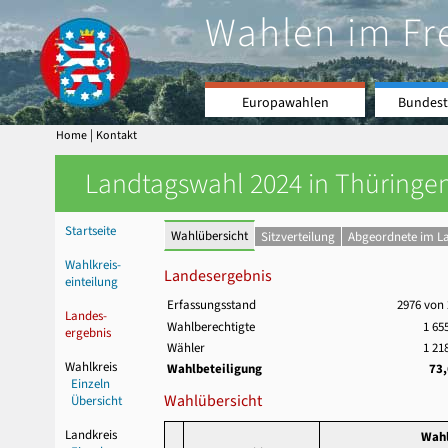
Wahlen im Fr
Europawahlen
Bundest
|
Home
Kontakt
Landtagswahl 2024 in Thüringen
Startseite
Wahlübersicht
Sitzverteilung
Abgeordnete im L
Wahlkreis-
Landesergebnis
einteilung
Erfassungsstand
2976 von
Landes-
Wahlberechtigte
1 65
ergebnis
Wähler
1 21
Wahlkreis
Wahlbeteiligung
73
Einzeln
Wahlübersicht
Übersicht
Landkreis
Wahl