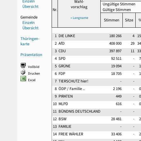
Einzeln
Wahl-
Ungültige Stimmen
Übersicht
vorschlag
Nr.
Gültige Stimmen
Gemeinde
» Langname
Stimmen
Sitze
Einzeln
Übersicht
1
DIE LINKE
180 266
4
15
Thüringen-
2
AfD
408 000
29
34
karte
3
CDU
397 897
11
33
Präsentation
4
SPD
92 511
-
7
5
GRÜNE
19 094
-
1
Vollbild
6
FDP
18 705
-
1
Drucken
Excel
7
TIERSCHUTZ hier!
-
-
8
ÖDP / Familie ..
2 196
-
0
9
PIRATEN
449
-
0
10
MLPD
616
-
0
11
BÜNDNIS DEUTSCHLAND
-
-
12
BSW
28 481
-
2
13
FAMILIE
-
-
14
FREIE WÄHLER
33 406
-
2