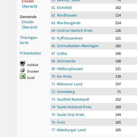
Einzeln
Übersicht
61 Eichsfeld
162
62 Nordhausen
114
Gemeinde
Einzeln
63 Wartburgkreis
214
Übersicht
64 Unstrut-Hainich-Kreis
126
Thüringen-
65 Kyffhäuserkreis
121
karte
66 Schmalkalden-Meiningen
182
Präsentation
67 Gotha
166
68 Sömmerda
108
Vollbild
69 Hildburghausen
121
Drucken
70 Ilm-Kreis
139
Excel
71 Weimarer Land
157
72 Sonneberg
71
73 Saalfeld-Rudolstadt
152
74 Saale-Holzland-Kreis
169
75 Saale-Orla-Kreis
144
76 Greiz
165
77 Altenburger Land
105