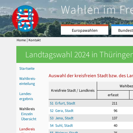
Wahlen im Fr
Europawahlen
Bundest
|
Home
Kontakt
Landtagswahl 2024 in Thüringen
Startseite
Auswahl der kreisfreien Stadt bzw. des La
Wahlkreis-
einteilung
Wahlbez
Kreisfreie Stadt / Landkreis
Landes-
erfasst
ergebnis
51 Erfurt, Stadt
211
Wahlkreis
52 Gera, Stadt
96
Einzeln
53 Jena, Stadt
137
Übersicht
54 Suhl, Stadt
40
Landkreis
55 Weimar, Stadt
76