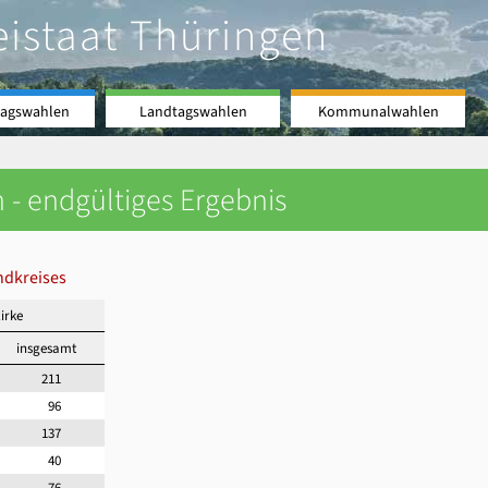
eistaat Thüringen
agswahlen
Landtagswahlen
Kommunalwahlen
 - endgültiges Ergebnis
ndkreises
irke
insgesamt
211
96
137
40
76