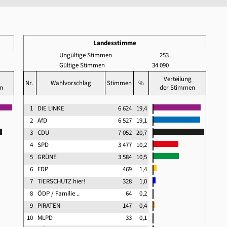
Landesstimme
Ungültige Stimmen
253
Gültige Stimmen
34 090
Verteilung
Nr.
Wahlvorschlag
Stimmen
%
n
der Stimmen
1
DIE LINKE
6 624
19,4
2
AfD
6 527
19,1
3
CDU
7 052
20,7
4
SPD
3 477
10,2
5
GRÜNE
3 584
10,5
6
FDP
469
1,4
7
TIERSCHUTZ hier!
328
1,0
8
ÖDP / Familie ..
64
0,2
9
PIRATEN
147
0,4
10
MLPD
33
0,1