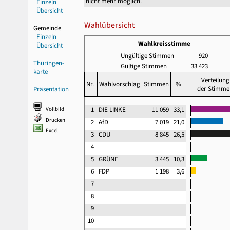
nicht mehr möglich.
Einzeln
Übersicht
Wahlübersicht
Gemeinde
Einzeln
Wahlkreisstimme
Übersicht
Ungültige Stimmen
920
Thüringen-
Gültige Stimmen
33 423
karte
Verteilung
Nr.
Wahlvorschlag
Stimmen
%
der Stimme
Präsentation
Vollbild
1
DIE LINKE
11 059
33,1
Drucken
2
AfD
7 019
21,0
Excel
3
CDU
8 845
26,5
4
5
GRÜNE
3 445
10,3
6
FDP
1 198
3,6
7
8
9
10