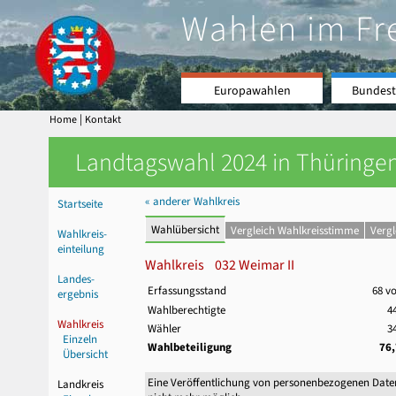
Wahlen im Fr
Europawahlen
Bundest
|
Home
Kontakt
Landtagswahl 2024 in Thüringen
« anderer Wahlkreis
Startseite
Wahlübersicht
Vergleich Wahlkreisstimme
Verg
Wahlkreis-
einteilung
Wahlkreis 032 Weimar II
Landes-
Erfassungsstand
68 v
ergebnis
Wahlberechtigte
4
Wahlkreis
Wähler
3
Einzeln
Wahlbeteiligung
76
Übersicht
Eine Veröffentlichung von personenbezogenen Date
Landkreis