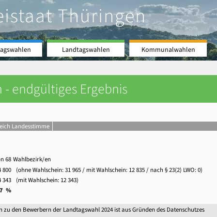
eistaat Thüringen
agswahlen
Landtagswahlen
Kommunalwahlen
 - endgültiges Ergebnis
leich Landesstimme
on 68
Wahlbezirk/en
4 800
(ohne Wahlschein:
31 965
/ mit Wahlschein:
12 835
/ nach § 23(2) LWO: 0)
4 343
(mit Wahlschein:
12 343
)
,7 %
n zu den Bewerbern der Landtagswahl 2024 ist aus Gründen des Datenschutzes