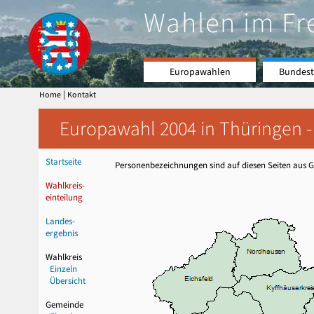
Wahlen im Fr
Europawahlen
Bundest
|
Home
Kontakt
Europawahl 2004 in Thüringen -
Startseite
Personenbezeichnungen sind auf diesen Seiten aus Gr
Wahlkreis-
einteilung
Landes-
ergebnis
Wahlkreis
Einzeln
Übersicht
Gemeinde