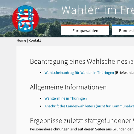
Wahlen im Fr
Europawahlen
Bundest
|
Home
Kontakt
t4
Beantragung eines Wahlscheines
(B
Wahlscheinantrag für Wahlen in Thüringen
(Briefwahlu
Allgemeine Informationen
Wahltermine in Thüringen
Anschrift des Landeswahlleiters (nicht für Kommunalw
Ergebnisse zuletzt stattgefundener
Personenbezeichnungen sind auf diesen Seiten aus Gründen der be