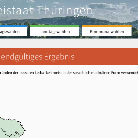
eistaat Thüringen
agswahlen
Landtagswahlen
Kommunalwahlen
 endgültiges Ergebnis
ünden der besseren Lesbarkeit meist in der sprachlich maskulinen Form verwendet, b