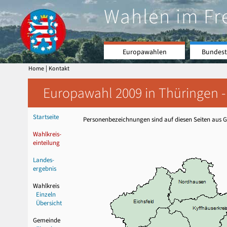
Wahlen im Fr
Europawahlen
Bundest
|
Home
Kontakt
Europawahl 2009 in Thüringen -
Startseite
Personenbezeichnungen sind auf diesen Seiten aus Gr
Wahlkreis-
einteilung
Landes-
ergebnis
Wahlkreis
Einzeln
Übersicht
Gemeinde