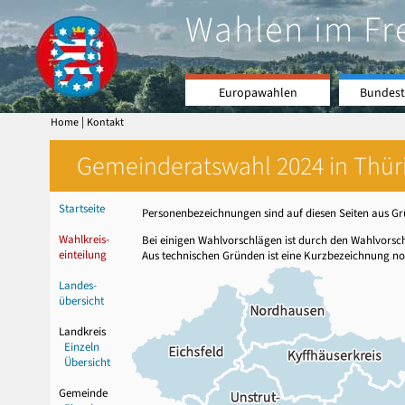
Wahlen im Fr
Europawahlen
Bundest
|
Home
Kontakt
Gemeinderatswahl 2024 in Thüri
Startseite
Personenbezeichnungen sind auf diesen Seiten aus Grü
Wahlkreis-
Bei einigen Wahlvorschlägen ist durch den Wahlvors
einteilung
Aus technischen Gründen ist eine Kurzbezeichnung no
Landes-
übersicht
Landkreis
Einzeln
Übersicht
Gemeinde