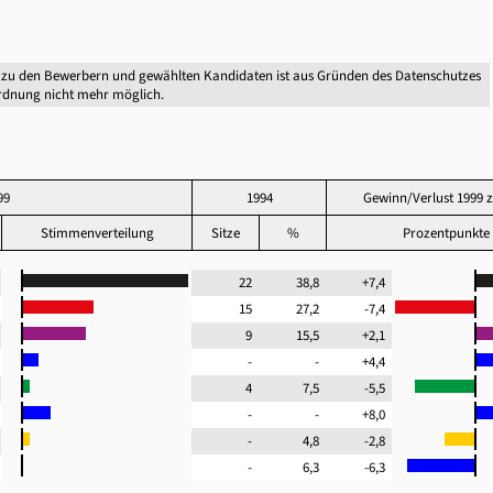
 zu den Bewerbern und gewählten Kandidaten ist aus Gründen des Datenschutzes
dnung nicht mehr möglich.
99
1994
Gewinn/Verlust 1999 
Stimmenverteilung
Sitze
%
Prozentpunkte
2
22
38,8
+7,4
8
15
27,2
-7,4
6
9
15,5
+2,1
4
-
-
+4,4
0
4
7,5
-5,5
0
-
-
+8,0
0
-
4,8
-2,8
-
6,3
-6,3