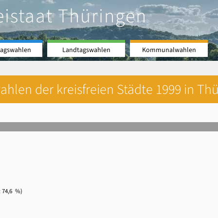
eistaat Thüringen
agswahlen
Landtagswahlen
Kommunalwahlen
hlen der kreisfreien Städte 1999 in Thü
74,6 %)