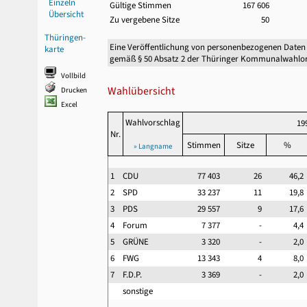
Einzeln
Gültige Stimmen
167 606
Übersicht
Zu vergebene Sitze
50
Thüringen-
Eine Veröffentlichung von personenbezogenen Daten
karte
gemäß § 50 Absatz 2 der Thüringer Kommunalwahlor
Vollbild
Wahlübersicht
Drucken
Excel
Wahlvorschlag
19
Nr.
Stimmen
Sitze
%
» Langname
1
CDU
77 403
26
46,
2
SPD
33 237
11
19,
3
PDS
29 557
9
17,
4
Forum
7 377
-
4,
5
GRÜNE
3 320
-
2,
6
FWG
13 343
4
8,
7
F.D.P.
3 369
-
2,
sonstige