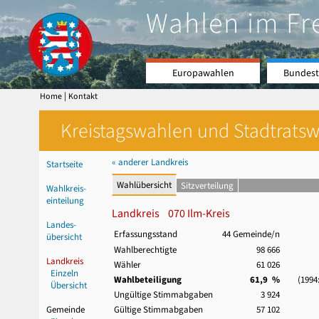
Wahlen im Fr
Europawahlen
Bundest
|
Home
Kontakt
Kreistagswahlen und Stadtratswa
« anderer Landkreis
Startseite
Wahlübersicht
Sitzverteilung
Wahlkreis-
einteilung
Landkreis 070 Ilm-Kreis
Landes-
Erfassungsstand
44 Gemeinde/n
übersicht
Wahlberechtigte
98 666
Landkreis
Wähler
61 026
Einzeln
Wahlbeteiligung
61,9 %
(1994: 
Übersicht
Ungültige Stimmabgaben
3 924
Gemeinde
Gültige Stimmabgaben
57 102