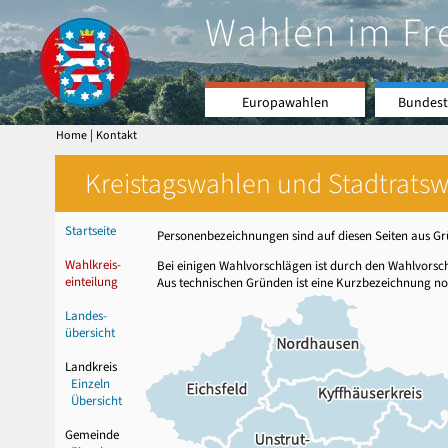
Wahlen im Fr
Europawahlen
Bundest
|
Home
Kontakt
Kreistagswahlen und Stadtratswa
Startseite
Personenbezeichnungen sind auf diesen Seiten aus Grü
Wahlkreis-
Bei einigen Wahlvorschlägen ist durch den Wahlvors
einteilung
Aus technischen Gründen ist eine Kurzbezeichnung no
Landes-
übersicht
Landkreis
Einzeln
Übersicht
Gemeinde