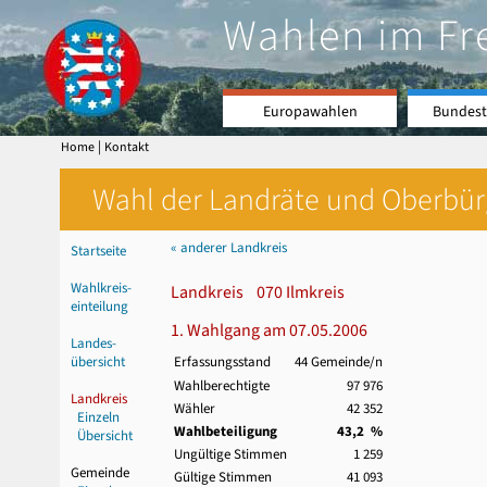
Wahlen im Fr
Europawahlen
Bundest
|
Home
Kontakt
Wahl der Landräte und Oberbürge
« anderer Landkreis
Startseite
Wahlkreis-
Landkreis 070 Ilmkreis
einteilung
1. Wahlgang am 07.05.2006
Landes-
übersicht
Erfassungsstand
44 Gemeinde/n
Wahlberechtigte
97 976
Landkreis
Wähler
42 352
Einzeln
Wahlbeteiligung
43,2 %
Übersicht
Ungültige Stimmen
1 259
Gemeinde
Gültige Stimmen
41 093