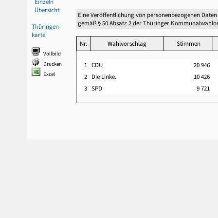
Einzeln
Übersicht
Eine Veröffentlichung von personenbezogenen Daten
gemäß § 50 Absatz 2 der Thüringer Kommunalwahlor
Thüringen-
karte
Nr.
Wahlvorschlag
Stimmen
Vollbild
Drucken
1
CDU
20 946
Excel
2
Die Linke.
10 426
3
SPD
9 721