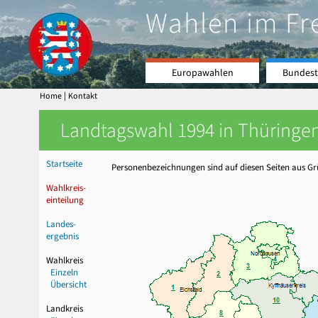
Wahlen im Fr
Europawahlen
Bundest
|
Home
Kontakt
Landtagswahl 1994 in Thüringen
Startseite
Personenbezeichnungen sind auf diesen Seiten aus Grü
Wahlkreis-
einteilung
Landes-
ergebnis
Wahlkreis
Einzeln
Übersicht
Landkreis