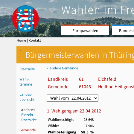
Wahlen im Fr
Europawahlen
Bundest
|
Home
Kontakt
`
Bürgermeisterwahlen in Thürin
« andere Gemeinde
Startseite
Landkreis
61
Eichsfeld
Wahl-
termine
Gemeinde
61045
Heilbad Heiligens
Landes-
übersicht
Landkreis
1. Wahlgang am 22.04.2012
Einzeln
Wahlberechtigte
13 648
Übersicht
Wähler
7 986
Gemeinde
Wahlbeteiligung
58,5 %