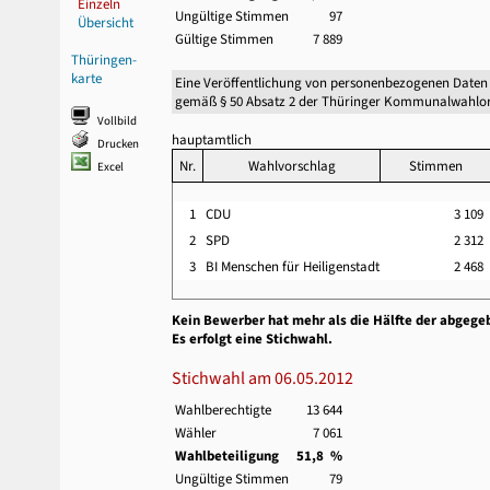
Einzeln
Ungültige Stimmen
97
Übersicht
Gültige Stimmen
7 889
Thüringen-
karte
Eine Veröffentlichung von personenbezogenen Daten
gemäß § 50 Absatz 2 der Thüringer Kommunalwahlor
Vollbild
hauptamtlich
Drucken
Nr.
Wahlvorschlag
Stimmen
Excel
1
CDU
3 109
2
SPD
2 312
3
BI Menschen für Heiligenstadt
2 468
Kein Bewerber hat mehr als die Hälfte der abgege
Es erfolgt eine Stichwahl.
Stichwahl am 06.05.2012
Wahlberechtigte
13 644
Wähler
7 061
Wahlbeteiligung
51,8 %
Ungültige Stimmen
79