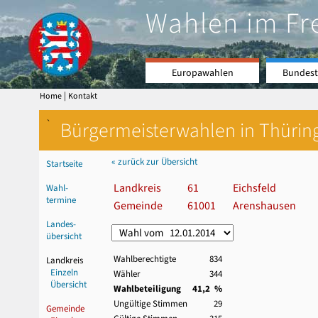
Wahlen im Fr
Europawahlen
Bundest
|
Home
Kontakt
`
Bürgermeisterwahlen in Thürin
« zurück zur Übersicht
Startseite
Landkreis
61
Eichsfeld
Wahl-
termine
Gemeinde
61001
Arenshausen
Landes-
übersicht
Wahlberechtigte
834
Landkreis
Einzeln
Wähler
344
Übersicht
Wahlbeteiligung
41,2 %
Ungültige Stimmen
29
Gemeinde