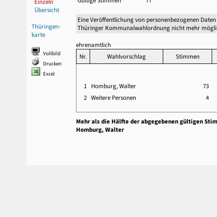
Gültige Stimmen
77
Einzeln
Übersicht
Eine Veröffentlichung von personenbezogenen Daten 
Thüringen-
Thüringer Kommunalwahlordnung nicht mehr mögli
karte
ehrenamtlich
Vollbild
Nr.
Wahlvorschlag
Stimmen
Drucken
Excel
1
Homburg, Walter
73
2
Weitere Personen
4
Mehr als die Hälfte der abgegebenen gültigen Sti
Homburg, Walter