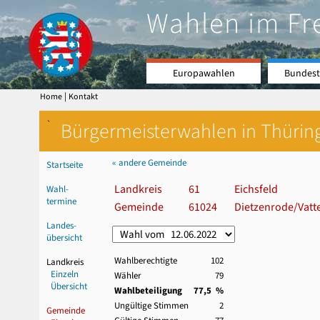
Wahlen im Fr
Europawahlen
Bundest
|
Home
Kontakt
`
Bürgermeisterwahlen in Thürin
« andere Gemeinde
Startseite
Landkreis
61
Eichsfeld
Wahl-
termine
Gemeinde
61024
Dietzenrode/Vatt
Landes-
übersicht
Wahlberechtigte
102
Landkreis
Einzeln
Wähler
79
Übersicht
Wahlbeteiligung
77,5 %
Ungültige Stimmen
2
Gemeinde