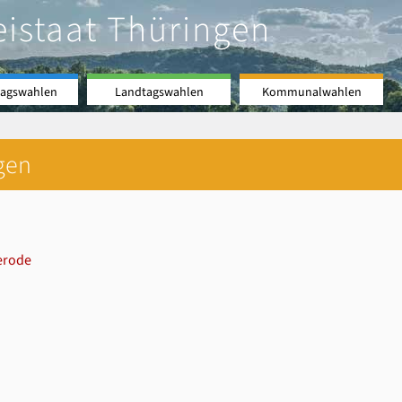
eistaat Thüringen
agswahlen
Landtagswahlen
Kommunalwahlen
gen
erode