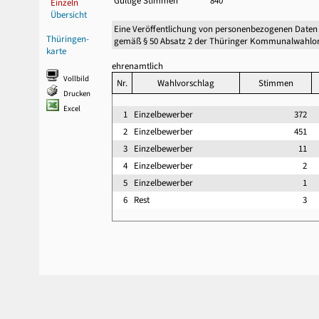
Gültige Stimmen
840
Einzeln
Übersicht
Eine Veröffentlichung von personenbezogenen Daten
Thüringen-
gemäß § 50 Absatz 2 der Thüringer Kommunalwahlor
karte
ehrenamtlich
Vollbild
Nr.
Wahlvorschlag
Stimmen
Drucken
Excel
1
Einzelbewerber
372
2
Einzelbewerber
451
3
Einzelbewerber
11
4
Einzelbewerber
2
5
Einzelbewerber
1
6
Rest
3