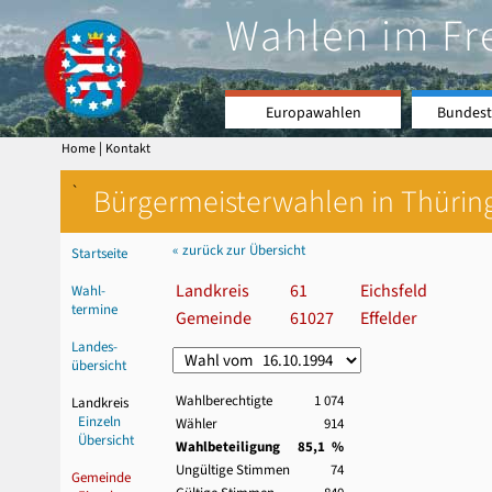
Wahlen im Fr
Europawahlen
Bundest
|
Home
Kontakt
`
Bürgermeisterwahlen in Thürin
« zurück zur Übersicht
Startseite
Landkreis
61
Eichsfeld
Wahl-
termine
Gemeinde
61027
Effelder
Landes-
übersicht
Wahlberechtigte
1 074
Landkreis
Einzeln
Wähler
914
Übersicht
Wahlbeteiligung
85,1 %
Ungültige Stimmen
74
Gemeinde