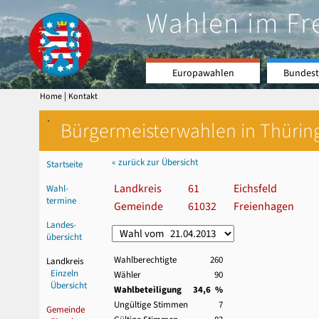
Wahlen im Fr
Europawahlen
Bundest
|
Home
Kontakt
`
Bürgermeisterwahlen in Thürin
« zurück zur Übersicht
Startseite
Landkreis
61
Eichsfeld
Wahl-
termine
Gemeinde
61032
Freienhagen
Landes-
übersicht
Wahlberechtigte
260
Landkreis
Einzeln
Wähler
90
Übersicht
Wahlbeteiligung
34,6 %
Ungültige Stimmen
7
Gemeinde