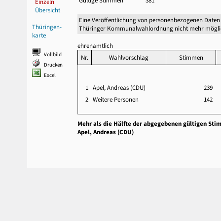
Gültige Stimmen
381
Einzeln
Übersicht
Eine Veröffentlichung von personenbezogenen Daten 
Thüringen-
Thüringer Kommunalwahlordnung nicht mehr mögli
karte
ehrenamtlich
Vollbild
Nr.
Wahlvorschlag
Stimmen
Drucken
Excel
1
Apel, Andreas (CDU)
239
2
Weitere Personen
142
Mehr als die Hälfte der abgegebenen gültigen Sti
Apel, Andreas (CDU)