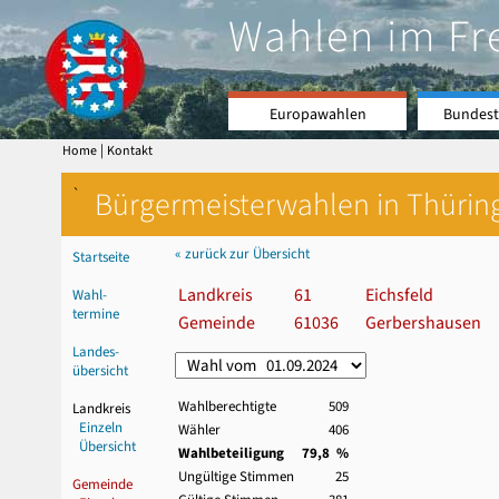
Wahlen im Fr
Europawahlen
Bundest
|
Home
Kontakt
`
Bürgermeisterwahlen in Thürin
« zurück zur Übersicht
Startseite
Landkreis
61
Eichsfeld
Wahl-
termine
Gemeinde
61036
Gerbershausen
Landes-
übersicht
Wahlberechtigte
509
Landkreis
Einzeln
Wähler
406
Übersicht
Wahlbeteiligung
79,8 %
Ungültige Stimmen
25
Gemeinde