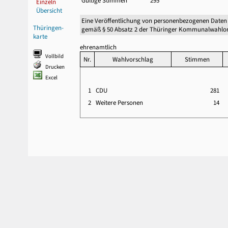
Gültige Stimmen
295
Einzeln
Übersicht
Eine Veröffentlichung von personenbezogenen Daten
Thüringen-
gemäß § 50 Absatz 2 der Thüringer Kommunalwahlor
karte
ehrenamtlich
Vollbild
Nr.
Wahlvorschlag
Stimmen
Drucken
Excel
1
CDU
281
2
Weitere Personen
14