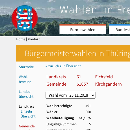
Wahlen im Fr
Europawahlen
Bundest
|
Home
Kontakt
`
Bürgermeisterwahlen in Thürin
« zurück zur Übersicht
Startseite
Landkreis
61
Eichsfeld
Wahl-
termine
Gemeinde
61057
Kirchgandern
Landes-
übersicht
Wahlberechtigte
491
Landkreis
Einzeln
Wähler
300
Übersicht
Wahlbeteiligung
61,1 %
Ungültige Stimmen
5
Gemeinde