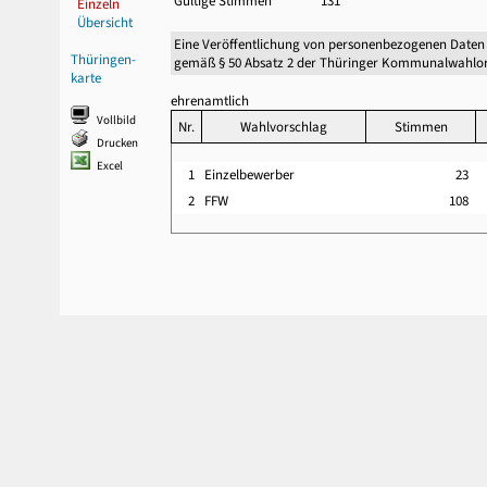
Gültige Stimmen
131
Einzeln
Übersicht
Eine Veröffentlichung von personenbezogenen Daten
Thüringen-
gemäß § 50 Absatz 2 der Thüringer Kommunalwahlor
karte
ehrenamtlich
Vollbild
Nr.
Wahlvorschlag
Stimmen
Drucken
Excel
1
Einzelbewerber
23
2
FFW
108