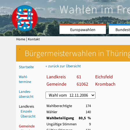
Wahlen im Fr
Europawahlen
Bundest
|
Home
Kontakt
`
Bürgermeisterwahlen in Thürin
« zurück zur Übersicht
Startseite
Landkreis
61
Eichsfeld
Wahl-
termine
Gemeinde
61062
Krombach
Landes-
übersicht
Wahlberechtigte
174
Landkreis
Einzeln
Wähler
140
Übersicht
Wahlbeteiligung
80,5 %
Ungültige Stimmen
9
Gemeinde