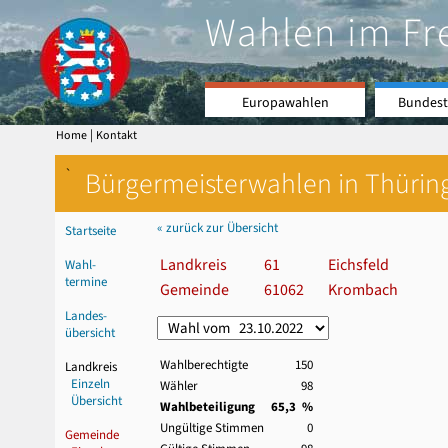
Wahlen im Fr
Europawahlen
Bundest
|
Home
Kontakt
`
Bürgermeisterwahlen in Thürin
« zurück zur Übersicht
Startseite
Landkreis
61
Eichsfeld
Wahl-
termine
Gemeinde
61062
Krombach
Landes-
übersicht
Wahlberechtigte
150
Landkreis
Einzeln
Wähler
98
Übersicht
Wahlbeteiligung
65,3 %
Ungültige Stimmen
0
Gemeinde