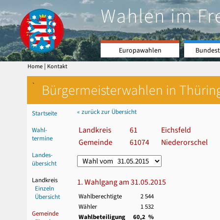
Wahlen im Fr
Europawahlen
Bundest
|
Home
Kontakt
`
Bürgermeisterwahlen in Thürin
« zurück zur Übersicht
Startseite
Landkreis
61
Eichsfeld
Wahl-
termine
Gemeinde
61074
Niederorschel
Landes-
übersicht
Landkreis
1. Wahlgang am 31.05.2015
Einzeln
Wahlberechtigte
2 544
Übersicht
Wähler
1 532
Gemeinde
Wahlbeteiligung
60,2 %