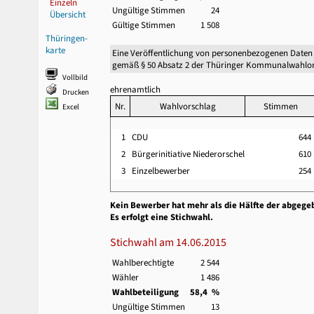
Einzeln
Ungültige Stimmen
24
Übersicht
Gültige Stimmen
1 508
Thüringen-
karte
Eine Veröffentlichung von personenbezogenen Daten
gemäß § 50 Absatz 2 der Thüringer Kommunalwahlor
Vollbild
ehrenamtlich
Drucken
Nr.
Wahlvorschlag
Stimmen
Excel
1
CDU
64
2
Bürgerinitiative Niederorschel
61
3
Einzelbewerber
25
Kein Bewerber hat mehr als die Hälfte der abgege
Es erfolgt eine Stichwahl.
Stichwahl am 14.06.2015
Wahlberechtigte
2 544
Wähler
1 486
Wahlbeteiligung
58,4 %
Ungültige Stimmen
13