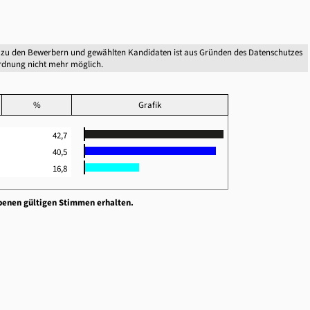
 zu den Bewerbern und gewählten Kandidaten ist aus Gründen des Datenschutzes
dnung nicht mehr möglich.
%
Grafik
4
42,7
0
40,5
4
16,8
benen gültigen Stimmen erhalten.