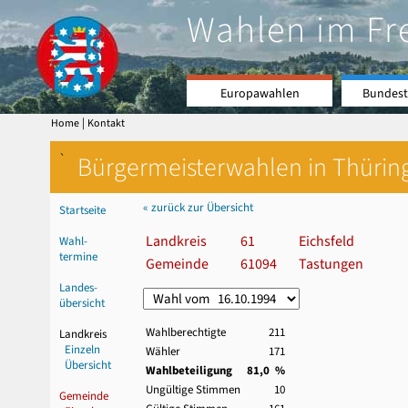
Wahlen im Fr
Europawahlen
Bundest
|
Home
Kontakt
`
Bürgermeisterwahlen in Thürin
« zurück zur Übersicht
Startseite
Landkreis
61
Eichsfeld
Wahl-
termine
Gemeinde
61094
Tastungen
Landes-
übersicht
Wahlberechtigte
211
Landkreis
Einzeln
Wähler
171
Übersicht
Wahlbeteiligung
81,0 %
Ungültige Stimmen
10
Gemeinde