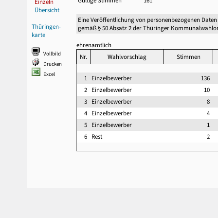
Gültige Stimmen
161
Einzeln
Übersicht
Eine Veröffentlichung von personenbezogenen Daten
Thüringen-
gemäß § 50 Absatz 2 der Thüringer Kommunalwahlor
karte
ehrenamtlich
Vollbild
Nr.
Wahlvorschlag
Stimmen
Drucken
Excel
1
Einzelbewerber
136
2
Einzelbewerber
10
3
Einzelbewerber
8
4
Einzelbewerber
4
5
Einzelbewerber
1
6
Rest
2