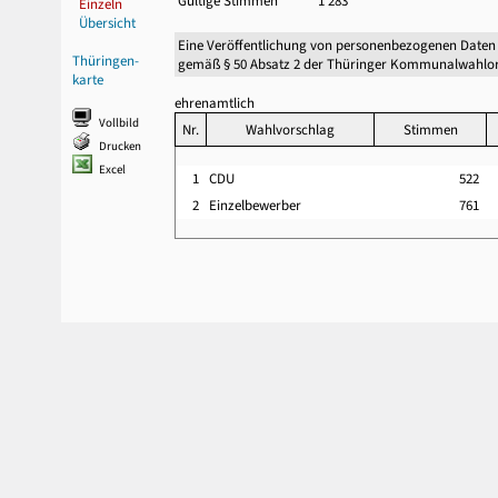
Gültige Stimmen
1 283
Einzeln
Übersicht
Eine Veröffentlichung von personenbezogenen Daten
Thüringen-
gemäß § 50 Absatz 2 der Thüringer Kommunalwahlor
karte
ehrenamtlich
Vollbild
Nr.
Wahlvorschlag
Stimmen
Drucken
Excel
1
CDU
522
2
Einzelbewerber
761