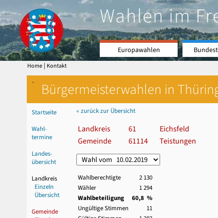
Wahlen im Fr
Europawahlen
Bundest
|
Home
Kontakt
`
Bürgermeisterwahlen in Thürin
« zurück zur Übersicht
Startseite
Landkreis
61
Eichsfeld
Wahl-
termine
Gemeinde
61114
Teistungen
Landes-
übersicht
Wahlberechtigte
2 130
Landkreis
Einzeln
Wähler
1 294
Übersicht
Wahlbeteiligung
60,8 %
Ungültige Stimmen
11
Gemeinde