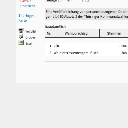
Gültige Stimmen
1 712
Einzeln
Übersicht
Eine Veröffentlichung von personenbezogenen Daten
Thüringen-
gemäß § 50 Absatz 2 der Thüringer Kommunalwahlor
karte
hauptamtlich
Vollbild
Nr.
Wahlvorschlag
Stimmen
Drucken
Excel
1
CDU
1 004
2
Waldinteressentengem. Bisch.
70