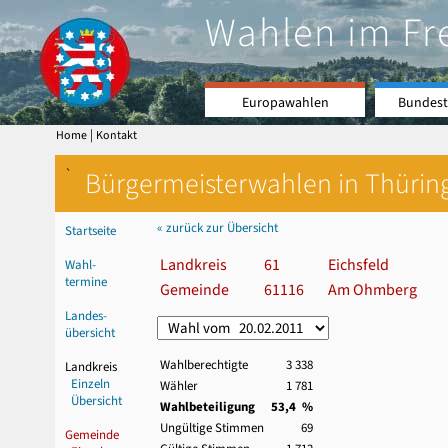
Wahlen im Fr
Europawahlen
Bundest
|
Home
Kontakt
`
Bürgermeisterwahlen in Thürin
« zurück zur Übersicht
Startseite
Landkreis
61
Eichsfeld
Wahl-
termine
Gemeinde
61116
Am Ohmberg
Landes-
übersicht
Wahlberechtigte
3 338
Landkreis
Einzeln
Wähler
1 781
Übersicht
Wahlbeteiligung
53,4 %
Ungültige Stimmen
69
Gemeinde