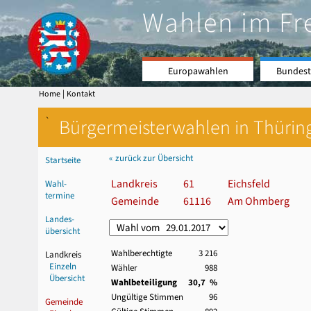
Wahlen im Fr
Europawahlen
Bundest
|
Home
Kontakt
`
Bürgermeisterwahlen in Thürin
« zurück zur Übersicht
Startseite
Landkreis
61
Eichsfeld
Wahl-
termine
Gemeinde
61116
Am Ohmberg
Landes-
übersicht
Wahlberechtigte
3 216
Landkreis
Einzeln
Wähler
988
Übersicht
Wahlbeteiligung
30,7 %
Ungültige Stimmen
96
Gemeinde