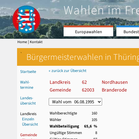
Wahlen im Fr
Europawahlen
Bundest
|
Home
Kontakt
`
Bürgermeisterwahlen in Thürin
« zurück zur Übersicht
Startseite
Landkreis
62
Nordhausen
Wahl-
termine
Gemeinde
62003
Branderode
Landes-
übersicht
Wahlberechtigte
160
Landkreis
Einzeln
Wähler
105
Übersicht
Wahlbeteiligung
65,6 %
Ungültige Stimmen
8
Gemeinde