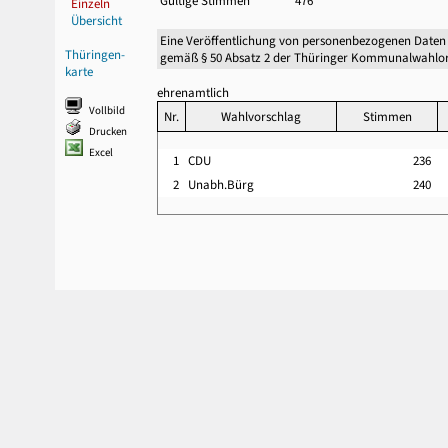
Gültige Stimmen
476
Einzeln
Übersicht
Eine Veröffentlichung von personenbezogenen Daten
Thüringen-
gemäß § 50 Absatz 2 der Thüringer Kommunalwahlor
karte
ehrenamtlich
Vollbild
Nr.
Wahlvorschlag
Stimmen
Drucken
Excel
1
CDU
236
2
Unabh.Bürg
240