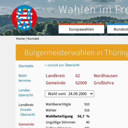
Wahlen im Fr
Europawahlen
Bundest
|
Home
Kontakt
`
Bürgermeisterwahlen in Thürin
« zurück zur Übersicht
Startseite
Landkreis
62
Nordhausen
Wahl-
termine
Gemeinde
62009
Großlohra
Landes-
übersicht
Wahlberechtigte
910
Landkreis
Einzeln
Wähler
516
Übersicht
Wahlbeteiligung
56,7 %
Ungültige Stimmen
40
Gemeinde