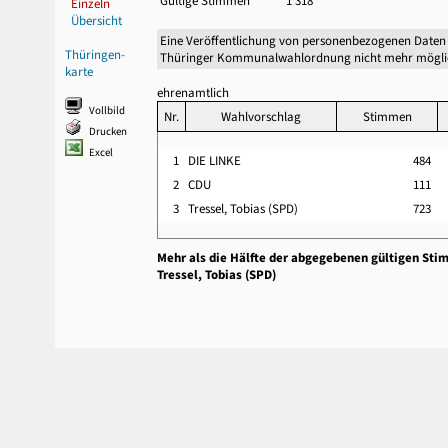
Gültige Stimmen
1 318
Einzeln
Übersicht
Eine Veröffentlichung von personenbezogenen Daten 
Thüringen-
Thüringer Kommunalwahlordnung nicht mehr mögli
karte
ehrenamtlich
Vollbild
Nr.
Wahlvorschlag
Stimmen
Drucken
Excel
1
DIE LINKE
484
2
CDU
111
3
Tressel, Tobias (SPD)
723
Mehr als die Hälfte der abgegebenen gültigen Sti
Tressel, Tobias (SPD)