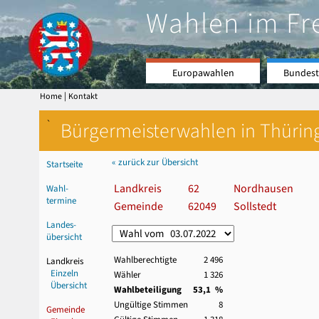
Wahlen im Fr
Europawahlen
Bundest
|
Home
Kontakt
`
Bürgermeisterwahlen in Thürin
« zurück zur Übersicht
Startseite
Landkreis
62
Nordhausen
Wahl-
termine
Gemeinde
62049
Sollstedt
Landes-
übersicht
Wahlberechtigte
2 496
Landkreis
Einzeln
Wähler
1 326
Übersicht
Wahlbeteiligung
53,1 %
Ungültige Stimmen
8
Gemeinde