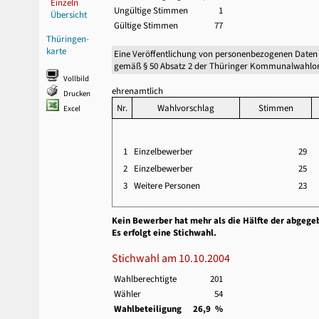
Einzeln
Ungültige Stimmen
1
Übersicht
Gültige Stimmen
77
Thüringen-
karte
Eine Veröffentlichung von personenbezogenen Daten
gemäß § 50 Absatz 2 der Thüringer Kommunalwahlor
Vollbild
ehrenamtlich
Drucken
Nr.
Wahlvorschlag
Stimmen
Excel
1
Einzelbewerber
29
2
Einzelbewerber
25
3
Weitere Personen
23
Kein Bewerber hat mehr als die Hälfte der abgege
Es erfolgt eine Stichwahl.
Stichwahl am 10.10.2004
Wahlberechtigte
201
Wähler
54
Wahlbeteiligung
26,9 %