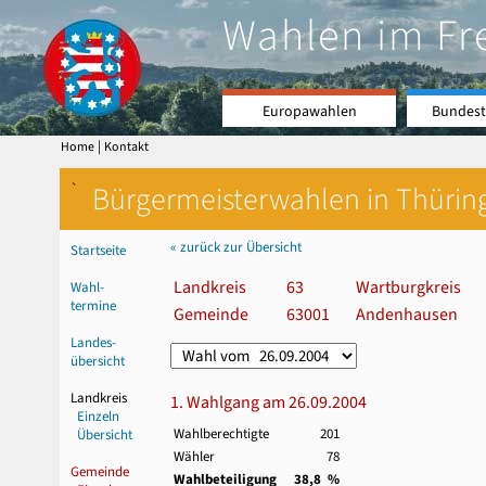
Wahlen im Fr
Europawahlen
Bundest
|
Home
Kontakt
`
Bürgermeisterwahlen in Thürin
« zurück zur Übersicht
Startseite
Landkreis
63
Wartburgkreis
Wahl-
termine
Gemeinde
63001
Andenhausen
Landes-
übersicht
Landkreis
1. Wahlgang am 26.09.2004
Einzeln
Wahlberechtigte
201
Übersicht
Wähler
78
Gemeinde
Wahlbeteiligung
38,8 %