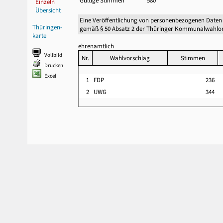
Gültige Stimmen
580
Einzeln
Übersicht
Eine Veröffentlichung von personenbezogenen Daten
Thüringen-
gemäß § 50 Absatz 2 der Thüringer Kommunalwahlor
karte
ehrenamtlich
Vollbild
Nr.
Wahlvorschlag
Stimmen
Drucken
Excel
1
FDP
236
2
UWG
344