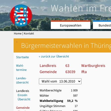
Wahlen im Fr
Europawahlen
Bundest
|
Home
Kontakt
`
Bürgermeisterwahlen in Thürin
« zurück zur Übersicht
Startseite
Landkreis
63
Wartburgkreis
Wahl-
termine
Gemeinde
63039
Ifta
Landes-
übersicht
Wahlberechtigte
1 009
Landkreis
Einzeln
Wähler
597
Übersicht
Wahlbeteiligung
59,2 %
Ungültige Stimmen
17
Gemeinde