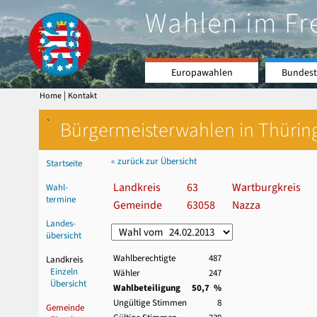
Wahlen im Fr
Europawahlen
Bundest
|
Home
Kontakt
`
Bürgermeisterwahlen in Thürin
« zurück zur Übersicht
Startseite
Landkreis
63
Wartburgkreis
Wahl-
termine
Gemeinde
63058
Nazza
Landes-
übersicht
Wahlberechtigte
487
Landkreis
Einzeln
Wähler
247
Übersicht
Wahlbeteiligung
50,7 %
Ungültige Stimmen
8
Gemeinde