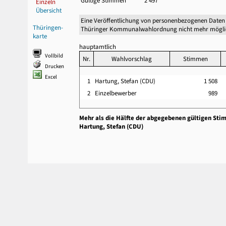
Gültige Stimmen
2 497
Einzeln
Übersicht
Eine Veröffentlichung von personenbezogenen Daten 
Thüringen-
Thüringer Kommunalwahlordnung nicht mehr mögli
karte
hauptamtlich
Vollbild
Nr.
Wahlvorschlag
Stimmen
Drucken
Excel
1
Hartung, Stefan (CDU)
1 508
2
Einzelbewerber
989
Mehr als die Hälfte der abgegebenen gültigen Sti
Hartung, Stefan (CDU)