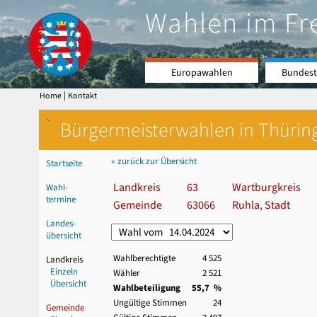
Wahlen im Fr
Europawahlen
Bundest
|
Home
Kontakt
`
Bürgermeisterwahlen in Thürin
« zurück zur Übersicht
Startseite
Landkreis
63
Wartburgkreis
Wahl-
termine
Gemeinde
63066
Ruhla, Stadt
Landes-
übersicht
Wahlberechtigte
4 525
Landkreis
Einzeln
Wähler
2 521
Übersicht
Wahlbeteiligung
55,7 %
Ungültige Stimmen
24
Gemeinde