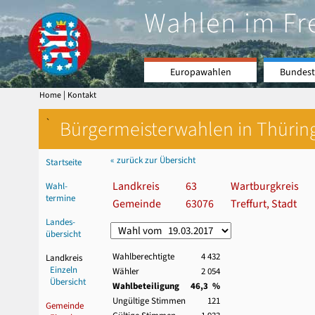
Wahlen im Fr
Europawahlen
Bundest
|
Home
Kontakt
`
Bürgermeisterwahlen in Thürin
« zurück zur Übersicht
Startseite
Landkreis
63
Wartburgkreis
Wahl-
termine
Gemeinde
63076
Treffurt, Stadt
Landes-
übersicht
Wahlberechtigte
4 432
Landkreis
Einzeln
Wähler
2 054
Übersicht
Wahlbeteiligung
46,3 %
Ungültige Stimmen
121
Gemeinde