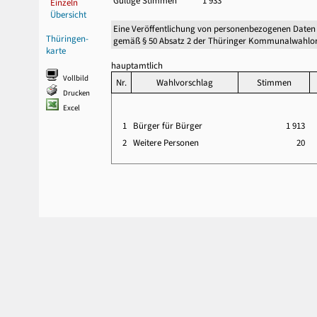
Gültige Stimmen
1 933
Einzeln
Übersicht
Eine Veröffentlichung von personenbezogenen Daten
Thüringen-
gemäß § 50 Absatz 2 der Thüringer Kommunalwahlor
karte
hauptamtlich
Vollbild
Nr.
Wahlvorschlag
Stimmen
Drucken
Excel
1
Bürger für Bürger
1 913
2
Weitere Personen
20