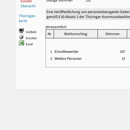
Gültige Stimmen
122
Einzeln
Übersicht
Eine Veröffentlichung von personenbezogenen Daten
Thüringen-
gemäß § 50 Absatz 2 der Thüringer Kommunalwahlor
karte
ehrenamtlich
Vollbild
Nr.
Wahlvorschlag
Stimmen
Drucken
Excel
1
Einzelbewerber
107
2
Weitere Personen
15