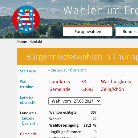
Wahlen im Fr
Europawahlen
Bundest
|
Home
Kontakt
`
Bürgermeisterwahlen in Thürin
« zurück zur Übersicht
Startseite
Landkreis
63
Wartburgkreis
Wahl-
termine
Gemeinde
63093
Zella/Rhön
Landes-
übersicht
Wahlberechtigte
367
Landkreis
Einzeln
Wähler
122
Übersicht
Wahlbeteiligung
33,2 %
Ungültige Stimmen
0
Gemeinde