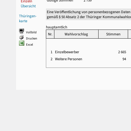
Gültige Stimmen
2 759
Einzeln
Übersicht
Eine Veröffentlichung von personenbezogenen Daten
Thüringen-
gemäß § 50 Absatz 2 der Thüringer Kommunalwahlor
karte
hauptamtlich
Vollbild
Nr.
Wahlvorschlag
Stimmen
Drucken
Excel
1
Einzelbewerber
2 665
2
Weitere Personen
94