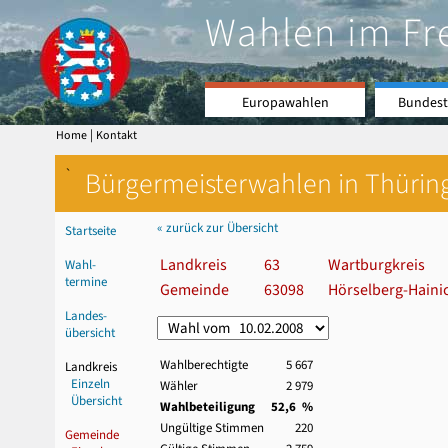
Wahlen im Fr
Europawahlen
Bundest
|
Home
Kontakt
`
Bürgermeisterwahlen in Thürin
« zurück zur Übersicht
Startseite
Landkreis
63
Wartburgkreis
Wahl-
termine
Gemeinde
63098
Hörselberg-Haini
Landes-
übersicht
Wahlberechtigte
5 667
Landkreis
Einzeln
Wähler
2 979
Übersicht
Wahlbeteiligung
52,6 %
Ungültige Stimmen
220
Gemeinde