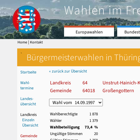
Wahlen im Fr
Europawahlen
Bundest
|
Home
Kontakt
`
Bürgermeisterwahlen in Thürin
« zurück zur Übersicht
Startseite
Landkreis
64
Unstrut-Hainich-K
Wahl-
termine
Gemeinde
64018
Großengottern
Landes-
übersicht
Wahlberechtigte
1 878
Landkreis
Einzeln
Wähler
1 379
Übersicht
Wahlbeteiligung
73,4 %
Ungültige Stimmen
20
Gemeinde