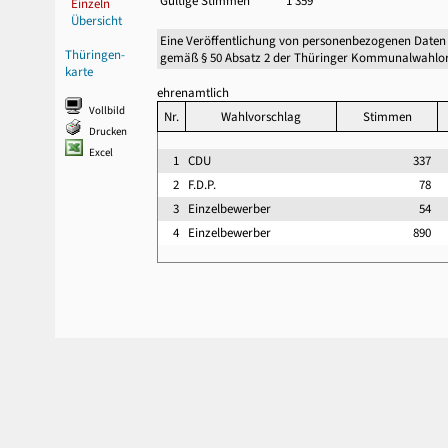
Gültige Stimmen
1 359
Einzeln
Übersicht
Eine Veröffentlichung von personenbezogenen Daten
Thüringen-
gemäß § 50 Absatz 2 der Thüringer Kommunalwahlor
karte
ehrenamtlich
Vollbild
Nr.
Wahlvorschlag
Stimmen
Drucken
Excel
1
CDU
337
2
F.D.P.
78
3
Einzelbewerber
54
4
Einzelbewerber
890