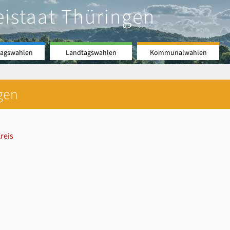
eistaat Thüringen
agswahlen
Landtagswahlen
Kommunalwahlen
gen
reis