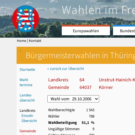
Wahlen im Fr
Europawahlen
Bundest
|
Home
Kontakt
`
Bürgermeisterwahlen in Thürin
« zurück zur Übersicht
Startseite
Landkreis
64
Unstrut-Hainich-K
Wahl-
termine
Gemeinde
64037
Körner
Landes-
übersicht
Wahlberechtigte
1 543
Landkreis
Einzeln
Wähler
788
Übersicht
Wahlbeteiligung
51,1 %
Ungültige Stimmen
9
Gemeinde