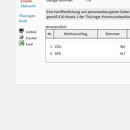
Gültige Stimmen
779
Einzeln
Übersicht
Eine Veröffentlichung von personenbezogenen Daten
Thüringen-
gemäß § 50 Absatz 2 der Thüringer Kommunalwahlor
karte
ehrenamtlich
Vollbild
Nr.
Wahlvorschlag
Stimmen
Drucken
Excel
1
CDU
362
2
SPD
417